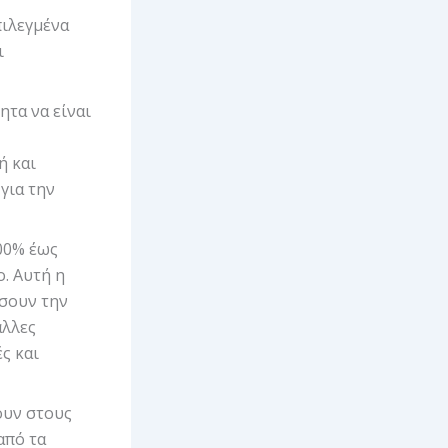
επιλεγμένα
ι
ητα να είναι
ή και
 για την
00% έως
o. Αυτή η
ήσουν την
άλλες
ς και
ουν στους
από τα