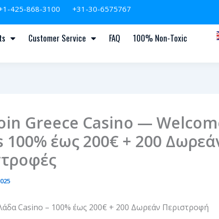
+1-425-868-3100
+31-30-6575767
ts
Customer Service
FAQ
100% Non-Toxic
oin Greece Casino — Welcom
 100% έως 200€ + 200 Δωρεά
στροφές
2025
λλάδα Casino – 100% έως 200€ + 200 Δωρεάν Περιστροφή