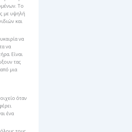
ομένων. Το
ας με υψηλή
νιδιών και
ευκαιρία να
τα να
ήρα. Είναι
ώξουν τας
 από μια
οιχείο όταν
φέρει
αι ένα
 όλους τους