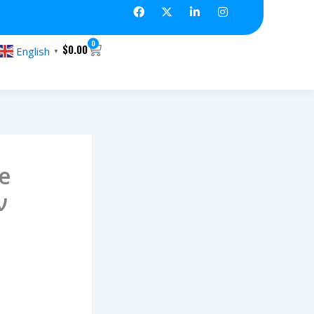
F
X
L
I
a
-
i
n
c
t
n
s
e
w
k
t
0
Cart
$
0.00
English
b
i
e
a
▼
o
t
d
g
o
t
i
r
k
e
n
a
r
-
m
i
n
e
ν