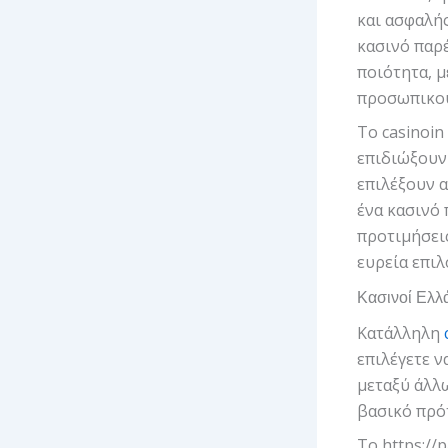
και ασφαλή
κασινό παρέ
ποιότητα, μ
προσωπικού
Το
casinoin
επιδιώξουν 
επιλέξουν α
ένα κασινό 
προτιμήσεις
ευρεία επι
Κασινοί Ελλ
Κατάλληλη
επιλέγετε ν
μεταξύ άλλω
βασικό πρότ
Το https://