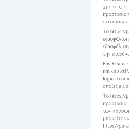
χρήστες, με
προστασία 
στο κασίνο.
Το https://
εξασφάλιση 
εξασφάλιση
την επιφύλ
Εάν θέλετε 
και να εισέ
login. Το κ
οποίες είνα
Το https://
προστασία,
των προσωπ
μπορείτε να
https://para