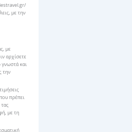
estravel.gr/
εις, με την
ς, με
ιν αρχίσετε
ο γνωστά και
ς την
οτιμήσεις
 που πρέπει
 τας
ή, με τη
εσματική