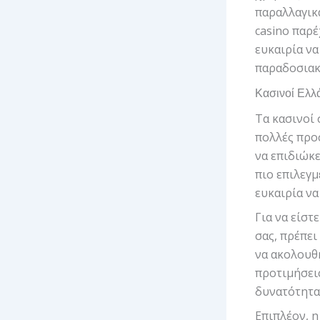
παραλλαγικά
casino παρέ
ευκαιρία να
παραδοσιακ
Κασινοί Ελλ
Τα κασινοί 
πολλές προ
να επιδιώκε
πιο επιλεγμ
ευκαιρία να
Για να είστ
σας, πρέπει
να ακολουθή
προτιμήσει
δυνατότητα
Επιπλέον, 