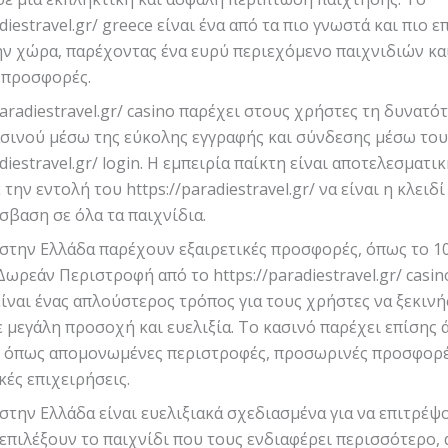
adiestravel.gr/ greece είναι ένα από τα πιο γνωστά και πιο 
ην χώρα, παρέχοντας ένα ευρύ περιεχόμενο παιχνιδιών κα
 προσφορές.
paradiestravel.gr/ casino παρέχει στους χρήστες τη δυνατότ
ασινού μέσω της εύκολης εγγραφής και σύνδεσης μέσω του
diestravel.gr/ login. Η εμπειρία παίκτη είναι αποτελεσματικ
την εντολή του https://paradiestravel.gr/ να είναι η κλειδί
βαση σε όλα τα παιχνίδια.
 στην Ελλάδα παρέχουν εξαιρετικές προσφορές, όπως το 1
Δωρεάν Περιστροφή από το https://paradiestravel.gr/ casin
ίναι ένας απλούστερος τρόπος για τους χρήστες να ξεκιν
 μεγάλη προσοχή και ευελιξία. Το κασινό παρέχει επίσης 
 όπως απομονωμένες περιστροφές, προσωρινές προσφορέ
ές επιχειρήσεις.
στην Ελλάδα είναι ευελιξιακά σχεδιασμένα για να επιτρέψ
επιλέξουν το παιχνίδι που τους ενδιαφέρει περισσότερο, 