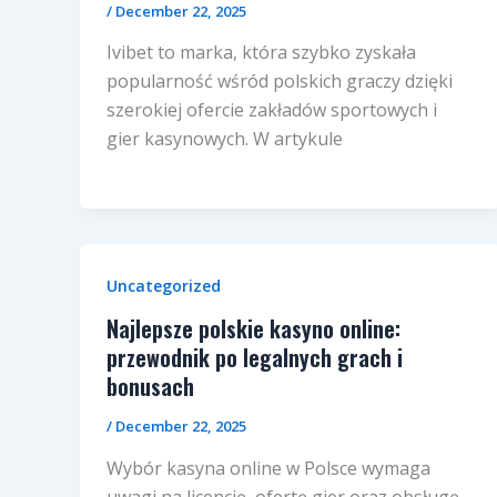
/
December 22, 2025
Ivibet to marka, która szybko zyskała
popularność wśród polskich graczy dzięki
szerokiej ofercie zakładów sportowych i
gier kasynowych. W artykule
Uncategorized
Najlepsze polskie kasyno online:
przewodnik po legalnych grach i
bonusach
/
December 22, 2025
Wybór kasyna online w Polsce wymaga
uwagi na licencję, ofertę gier oraz obsługę