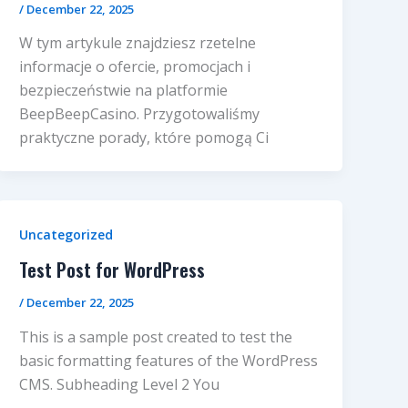
/
December 22, 2025
W tym artykule znajdziesz rzetelne
informacje o ofercie, promocjach i
bezpieczeństwie na platformie
BeepBeepCasino. Przygotowaliśmy
praktyczne porady, które pomogą Ci
Uncategorized
Test Post for WordPress
/
December 22, 2025
This is a sample post created to test the
basic formatting features of the WordPress
CMS. Subheading Level 2 You