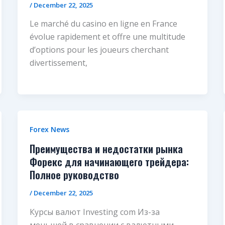
/
December 22, 2025
Le marché du casino en ligne en France
évolue rapidement et offre une multitude
d’options pour les joueurs cherchant
divertissement,
Forex News
Преимущества и недостатки рынка
Форекс для начинающего трейдера:
Полное руководство
/
December 22, 2025
Курсы валют Investing com Из-за
меньшей в сравнении с валютными