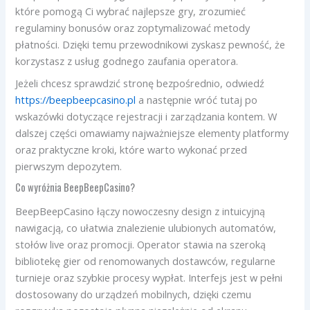
które pomogą Ci wybrać najlepsze gry, zrozumieć
regulaminy bonusów oraz zoptymalizować metody
płatności. Dzięki temu przewodnikowi zyskasz pewność, że
korzystasz z usług godnego zaufania operatora.
Jeżeli chcesz sprawdzić stronę bezpośrednio, odwiedź
https://beepbeepcasino.pl
a następnie wróć tutaj po
wskazówki dotyczące rejestracji i zarządzania kontem. W
dalszej części omawiamy najważniejsze elementy platformy
oraz praktyczne kroki, które warto wykonać przed
pierwszym depozytem.
Co wyróżnia BeepBeepCasino?
BeepBeepCasino łączy nowoczesny design z intuicyjną
nawigacją, co ułatwia znalezienie ulubionych automatów,
stołów live oraz promocji. Operator stawia na szeroką
bibliotekę gier od renomowanych dostawców, regularne
turnieje oraz szybkie procesy wypłat. Interfejs jest w pełni
dostosowany do urządzeń mobilnych, dzięki czemu