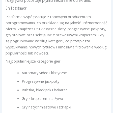
rozgrywka pozostaje płynna niezależnie od ekranu.
Gry i dostawcy
Platforma współpracuje z topowymi producentami
oprogramowania, co przekłada się na jakość i różnorodność
oferty. Znajdziesz tu klasyczne sloty, progresywne jackpoty,
gry stołowe oraz sekcję live z prawdziwymi krupierami. Gry
są pogrupowane według kategorii, co przyspiesza
wyszukiwanie nowych tytułów i umożliwia filtrowanie według
popularności lub nowości.
Najpopularniejsze kategorie gier
Automaty video i klasyczne
Progresywne jackpoty
Ruletka, blackjack i bakarat
Gry z krupierem na żywo
Gry natychmiastowe i zdrapki