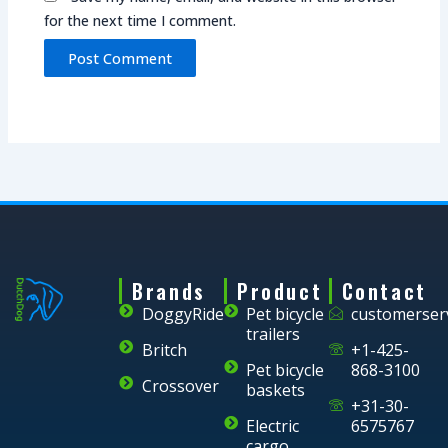
for the next time I comment.
Brands
Product
Contact
DoggyRide
Pet bicycle
customerser
trailers
Britch
+1-425-
Pet bicycle
868-3100
Crossover
baskets
+31-30-
Electric
6575767
cargo