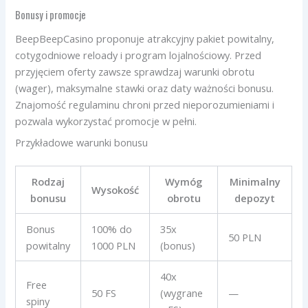
Bonusy i promocje
BeepBeepCasino proponuje atrakcyjny pakiet powitalny,
cotygodniowe reloady i program lojalnościowy. Przed
przyjęciem oferty zawsze sprawdzaj warunki obrotu
(wager), maksymalne stawki oraz daty ważności bonusu.
Znajomość regulaminu chroni przed nieporozumieniami i
pozwala wykorzystać promocje w pełni.
Przykładowe warunki bonusu
Rodzaj
Wymóg
Minimalny
Wysokość
bonusu
obrotu
depozyt
Bonus
100% do
35x
50 PLN
powitalny
1000 PLN
(bonus)
40x
Free
50 FS
(wygrane
—
spiny