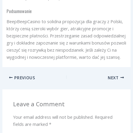
Podsumowanie
BeepBeepCasino to solidna propozycja dla graczy z Polski,
którzy cenią szeroki wybór gier, atrakcyjne promocje i
bezpieczne płatności. Przestrzeganie zasad odpowiedzialnej
gry i dokładne zapoznanie się z warunkami bonusów pozwoli
cieszyć się rozrywką bez niespodzianek. Jeśli zależy Ci na
wygodnej i nowoczesnej platformie, warto dać jej szansę.
PREVIOUS
NEXT
Leave a Comment
Your email address will not be published.
Required
fields are marked
*