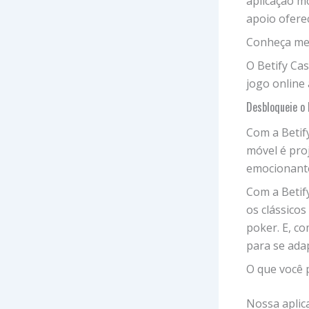
aplicação m
apoio ofere
Conheça mel
O Betify Ca
jogo online 
Desbloqueie o 
Com a Betif
móvel é pro
emocionante
Com a Betif
os clássicos
poker. E, c
para se ada
O que você 
Nossa aplic