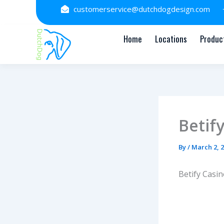
Skip
customerservice@dutchdogdesign.com
to
content
Home
Locations
Produc
Betify
By
/
March 2, 
Betify Casin