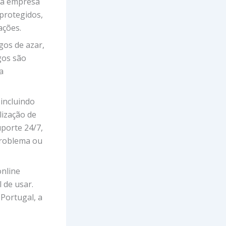
uma empresa
protegidos,
ações.
gos de azar,
gos são
a
incluindo
alização de
uporte 24/7,
 problema ou
nline
 de usar.
Portugal, a