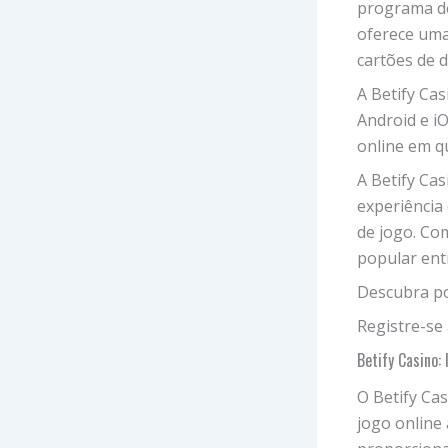
programa de
oferece uma
cartões de 
A Betify Ca
Android e i
online em q
A Betify Ca
experiência
de jogo. Com
popular ent
Descubra po
Registre-se 
Betify Casino:
O Betify Ca
jogo online 