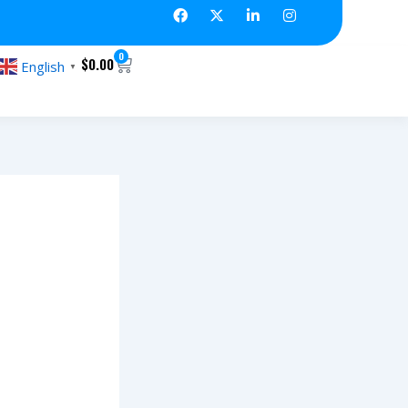
F
X
L
I
a
-
i
n
c
t
n
s
e
w
k
t
0
Cart
$
0.00
English
b
i
e
a
▼
o
t
d
g
o
t
i
r
k
e
n
a
r
-
m
i
n