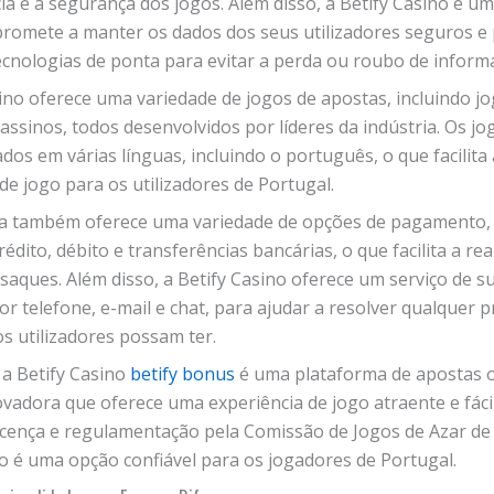
ia e a segurança dos jogos. Além disso, a Betify Casino é 
romete a manter os dados dos seus utilizadores seguros e 
tecnologias de ponta para evitar a perda ou roubo de inform
ino oferece uma variedade de jogos de apostas, incluindo jo
assinos, todos desenvolvidos por líderes da indústria. Os jo
ados em várias línguas, incluindo o português, o que facilita 
de jogo para os utilizadores de Portugal.
a também oferece uma variedade de opções de pagamento, 
rédito, débito e transferências bancárias, o que facilita a re
saques. Além disso, a Betify Casino oferece um serviço de s
or telefone, e-mail e chat, para ajudar a resolver qualquer
s utilizadores possam ter.
a Betify Casino
betify bonus
é uma plataforma de apostas o
vadora que oferece uma experiência de jogo atraente e fácil
icença e regulamentação pela Comissão de Jogos de Azar de 
no é uma opção confiável para os jogadores de Portugal.