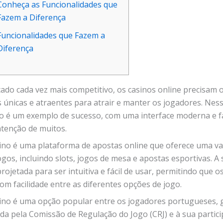
Conheça as Funcionalidades que
Fazem a Diferença
Funcionalidades que Fazem a
Diferença
do cada vez mais competitivo, os casinos online precisam 
 únicas e atraentes para atrair e manter os jogadores. Ness
no é um exemplo de sucesso, com uma interface moderna e fá
atenção de muitos.
sino é uma plataforma de apostas online que oferece uma va
gos, incluindo slots, jogos de mesa e apostas esportivas. A
projetada para ser intuitiva e fácil de usar, permitindo que 
m facilidade entre as diferentes opções de jogo.
sino é uma opção popular entre os jogadores portugueses, 
ida pela Comissão de Regulação do Jogo (CRJ) e à sua partic