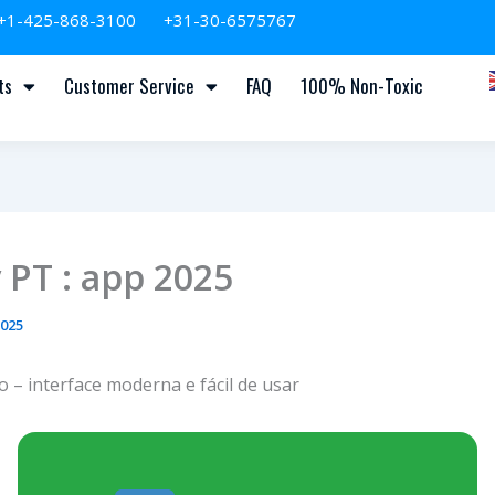
+1-425-868-3100
+31-30-6575767
ts
Customer Service
FAQ
100% Non-Toxic
 PT : app 2025
2025
o – interface moderna e fácil de usar