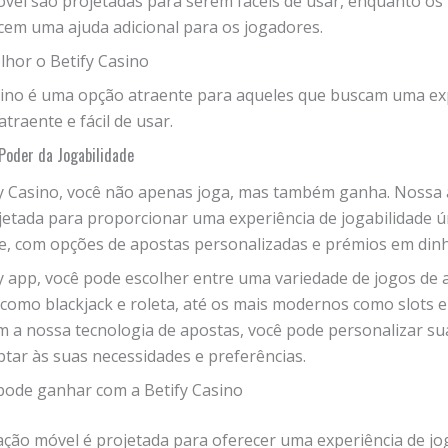
óvel são projetadas para serem fáceis de usar, enquanto os
cem uma ajuda adicional para os jogadores.
hor o Betify Casino
sino é uma opção atraente para aqueles que buscam uma ex
atraente e fácil de usar.
Poder da Jogabilidade
y Casino, você não apenas joga, mas também ganha. Nossa 
jetada para proporcionar uma experiência de jogabilidade ú
, com opções de apostas personalizadas e prémios em dinh
y app, você pode escolher entre uma variedade de jogos de 
 como blackjack e roleta, até os mais modernos como slots e
om a nossa tecnologia de apostas, você pode personalizar s
ptar às suas necessidades e preferências.
pode ganhar com a Betify Casino
ação móvel é projetada para oferecer uma experiência de jo