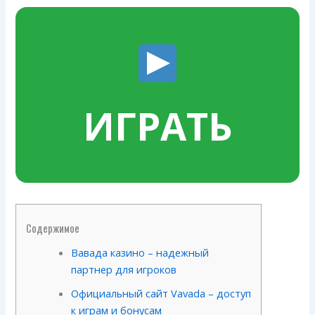
ИГРАТЬ
Содержимое
Вавада казино – надежный
партнер для игроков
Официальный сайт Vavada – доступ
к играм и бонусам