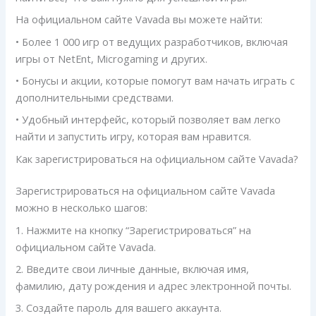
На официальном сайте Vavada вы можете найти:
• Более 1 000 игр от ведущих разработчиков, включая
игры от NetEnt, Microgaming и других.
• Бонусы и акции, которые помогут вам начать играть с
дополнительными средствами.
• Удобный интерфейс, который позволяет вам легко
найти и запустить игру, которая вам нравится.
Как зарегистрироваться на официальном сайте Vavada?
Зарегистрироваться на официальном сайте Vavada
можно в несколько шагов:
1. Нажмите на кнопку “Зарегистрироваться” на
официальном сайте Vavada.
2. Введите свои личные данные, включая имя,
фамилию, дату рождения и адрес электронной почты.
3. Создайте пароль для вашего аккаунта.