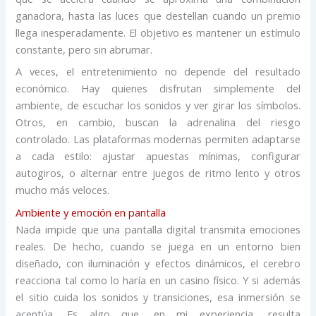
ganadora, hasta las luces que destellan cuando un premio
llega inesperadamente. El objetivo es mantener un estímulo
constante, pero sin abrumar.
A veces, el entretenimiento no depende del resultado
económico. Hay quienes disfrutan simplemente del
ambiente, de escuchar los sonidos y ver girar los símbolos.
Otros, en cambio, buscan la adrenalina del riesgo
controlado. Las plataformas modernas permiten adaptarse
a cada estilo: ajustar apuestas mínimas, configurar
autogiros, o alternar entre juegos de ritmo lento y otros
mucho más veloces.
Ambiente y emoción en pantalla
Nada impide que una pantalla digital transmita emociones
reales. De hecho, cuando se juega en un entorno bien
diseñado, con iluminación y efectos dinámicos, el cerebro
reacciona tal como lo haría en un casino físico. Y si además
el sitio cuida los sonidos y transiciones, esa inmersión se
acentúa. Es algo que, en mi experiencia, resulta