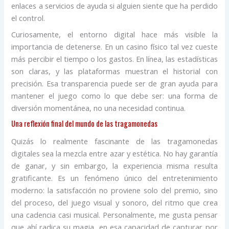
enlaces a servicios de ayuda si alguien siente que ha perdido
el control.
Curiosamente, el entorno digital hace más visible la
importancia de detenerse. En un casino físico tal vez cueste
más percibir el tiempo o los gastos. En línea, las estadísticas
son claras, y las plataformas muestran el historial con
precisión. Esa transparencia puede ser de gran ayuda para
mantener el juego como lo que debe ser: una forma de
diversión momentánea, no una necesidad continua.
Una reflexión final del mundo de las tragamonedas
Quizás lo realmente fascinante de las tragamonedas
digitales sea la mezcla entre azar y estética. No hay garantía
de ganar, y sin embargo, la experiencia misma resulta
gratificante. Es un fenómeno único del entretenimiento
moderno: la satisfacción no proviene solo del premio, sino
del proceso, del juego visual y sonoro, del ritmo que crea
una cadencia casi musical. Personalmente, me gusta pensar
que ahí radica su magia, en esa capacidad de capturar por