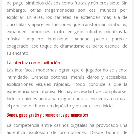
de pago, símbolos clásicos como frutas y números siete. Sin
embargo, otras tragamonedas son casi mundos por
explorar. En ellas, los carretes se extienden más allá de
cinco filas y aparecen funciones que transforman símbolos,
expanden comodines o ofrecen giros infinitos mientras la
música adquiere intensidad. Aunque pueda parecer
exagerado, ese toque de dramatismo es parte esencial de
su encanto.
La interfaz como invitación
Las interfaces modernas logran que el jugador no se sienta
intimidado. Grandes botones, menús claros y accesibles,
explicaciones visuales rápidas… todo conduce a que la
experiencia sea intuitiva. No hay necesidad de complicarse.
Incluso quienes nunca han jugado antes, encuentran natural
el proceso de hacer un depósito y pulsar el spin inicial.
Bonos, giros gratis y promociones permanentes
La competencia entre casinos digitales ha provocado una
auténtica explosión de promociones. Desde bonos de