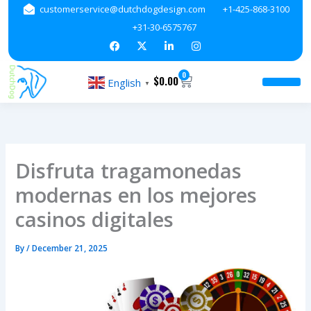
Skip
customerservice@dutchdogdesign.com
+1-425-868-3100
to
+31-30-6575767
content
F
X
L
I
a
-
i
n
c
t
n
s
e
w
k
t
0
Cart
$
0.00
English
b
i
e
a
▼
o
t
d
g
o
t
i
r
k
e
n
a
r
-
m
i
n
Disfruta tragamonedas
modernas en los mejores
casinos digitales
By
/
December 21, 2025