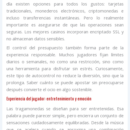
día existen opciones para todos los gustos: tarjetas
tradicionales, monederos electrónicos, criptomonedas e
incluso transferencias instantáneas. Pero lo realmente
importante es asegurarse de que las operaciones sean
seguras. Los mejores casinos incorporan encriptado SSL y
no almacenan datos sensibles.
El control del presupuesto también forma parte de la
experiencia responsable. Muchos jugadores fijan límites
diarios o semanales, no como una restricción, sino como
una herramienta para disfrutar sin estrés. Curiosamente,
este tipo de autocontrol no reduce la diversión, sino que la
prolonga. Saber cuánto se puede apostar sin preocuparse
después convierte el ocio en algo sostenible.
Experiencia del jugador: entretenimiento y emoción
Las tragamonedas se diseñan para ser entretenidas. Esa
palabra puede parecer simple, pero encierra un conjunto de
sensaciones cuidadosamente equilibradas. Desde la música
que se acelera cuando se aproxima una combinación