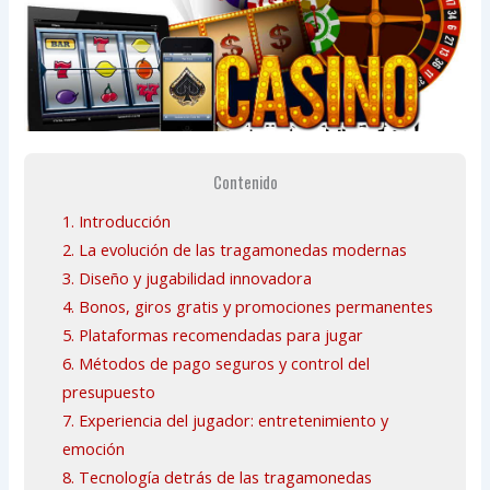
Contenido
1. Introducción
2. La evolución de las tragamonedas modernas
3. Diseño y jugabilidad innovadora
4. Bonos, giros gratis y promociones permanentes
5. Plataformas recomendadas para jugar
6. Métodos de pago seguros y control del
presupuesto
7. Experiencia del jugador: entretenimiento y
emoción
8. Tecnología detrás de las tragamonedas